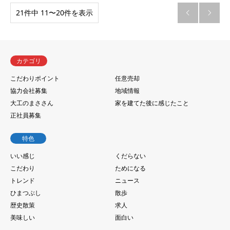
21件中 11〜20件を表示


カテゴリ
こだわりポイント
任意売却
協力会社募集
地域情報
大工のまささん
家を建てた後に感じたこと
正社員募集
特色
いい感じ
くだらない
こだわり
ためになる
トレンド
ニュース
ひまつぶし
散歩
歴史散策
求人
美味しい
面白い