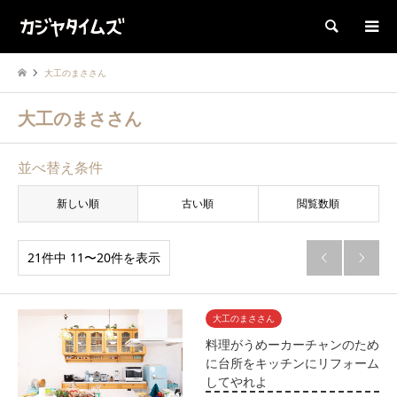
検索
大工のまささん
大工のまささん
並べ替え条件
新しい順
古い順
閲覧数順
21件中 11〜20件を表示


大工のまささん
料理がうめーカーチャンのため
に台所をキッチンにリフォーム
してやれよ